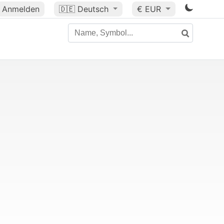
Anmelden
🇩🇪
Deutsch
€ EUR