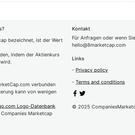
s?
Kontakt
Für Anfragen oder wenn Sie
ap bezeichnet, ist der Wert
hel
lo@8market
cap.com
rden, indem der Aktienkurs
Links
 wird.
-
Privacy policy
-
Terms and conditions
MarketCap.com verbunden
gerung kann von wenigen
go.com Logo-Datenbank
© 2025 CompaniesMarket
n. Companies Marketcap