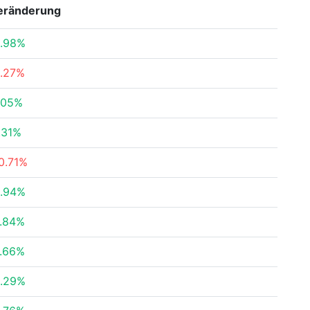
eränderung
.98%
1.27%
.05%
.31%
0.71%
.94%
.84%
.66%
.29%