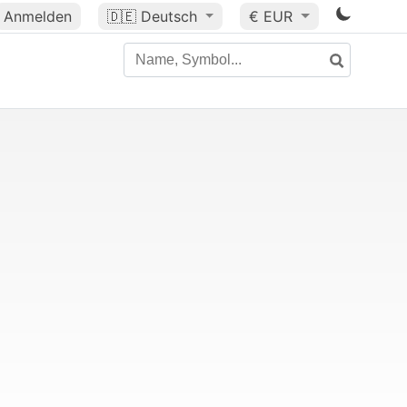
Anmelden
🇩🇪
Deutsch
€ EUR