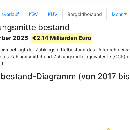
isverlauf
KGV
KUV
Bargeldbestand
Mehr
lungsmittelbestand
mber 2025:
€2.14 Milliarden Euro
Hero
beträgt der Zahlungsmittelbestand des Unternehmens
ls Zahlungsmittel und Zahlungsmitteläquivalente (CCE) und 
t.
elbestand-Diagramm (von 2017 bi