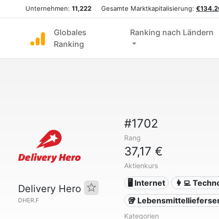
Unternehmen:
11,222
Gesamte Marktkapitalisierung:
€134.2
Globales
Ranking nach Ländern
Ranking
#1702
Rang
37,17 €
Aktienkurs
🖥️ Internet
👩‍💻 Techn
Delivery Hero
🥡 Lebensmittellieferse
DHER.F
Kategorien