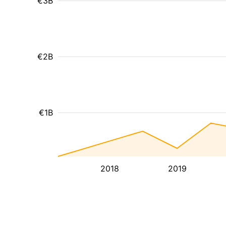
€3B
€2B
€1B
2018
2019