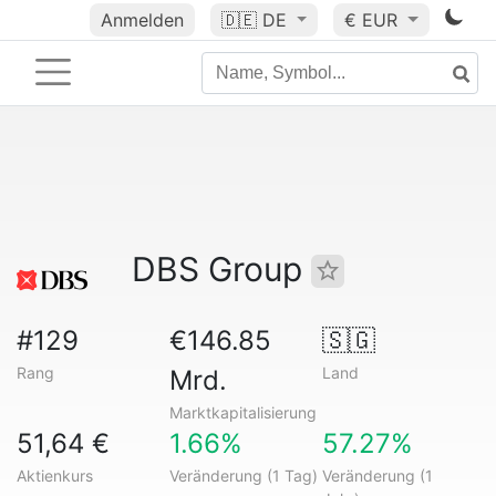
Anmelden
🇩🇪
DE
€ EUR
DBS Group
#129
€146.85
🇸🇬
Rang
Land
Mrd.
Marktkapitalisierung
51,64 €
1.66%
57.27%
Aktienkurs
Veränderung (1 Tag)
Veränderung (1