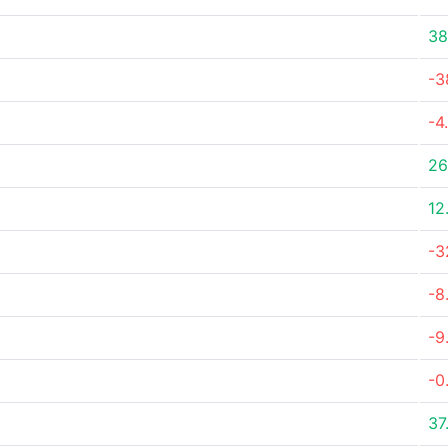
38
-3
-4
26
12
-3
-8
-9
-0
37