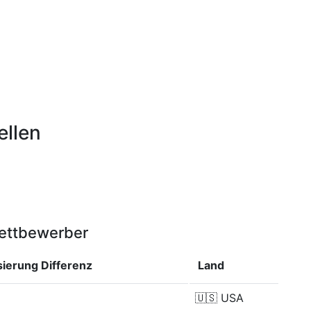
ellen
Wettbewerber
isierung
Differenz
Land
🇺🇸
USA