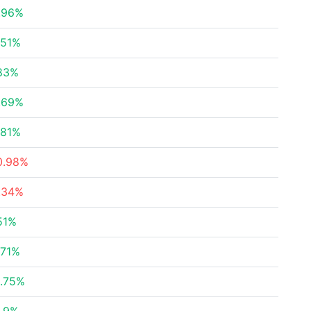
.96%
.51%
83%
.69%
.81%
0.98%
.34%
51%
.71%
.75%