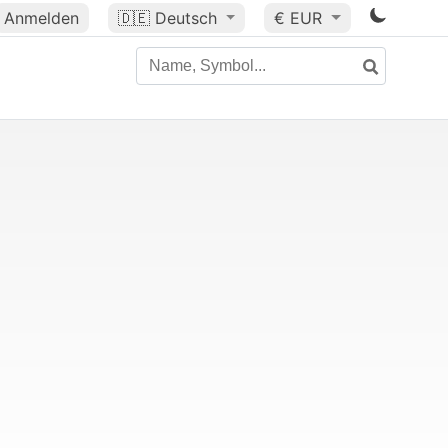
Anmelden
🇩🇪
Deutsch
€ EUR