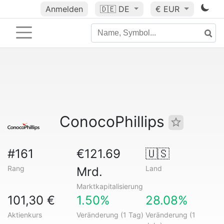
Anmelden
🇩🇪
DE
€ EUR
ConocoPhillips
#161
€121.69
🇺🇸
Rang
Land
Mrd.
Marktkapitalisierung
101,30 €
1.50%
28.08%
Aktienkurs
Veränderung (1 Tag)
Veränderung (1