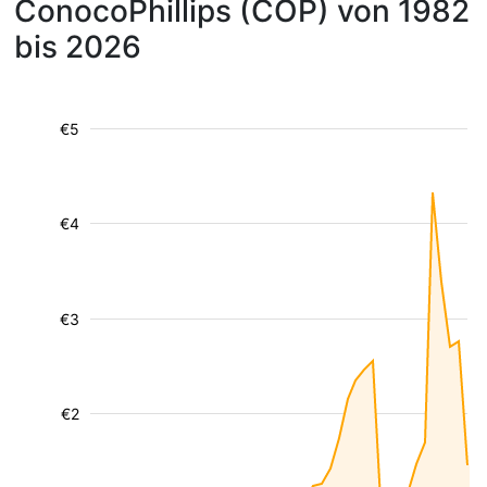
ConocoPhillips (COP) von 1982
bis 2026
€5
€4
€3
€2