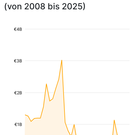
(von 2008 bis 2025)
€4B
€3B
€2B
€1B