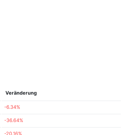
Veränderung
-6.34%
-36.64%
-20.16%