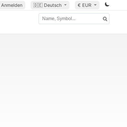
Anmelden
🇩🇪
Deutsch
€ EUR