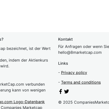
s?
Kontakt
Für Anfragen oder wenn Sie
ap bezeichnet, ist der Wert
hel
lo@8market
cap.com
rden, indem der Aktienkurs
Links
 wird.
-
Privacy policy
-
Terms and conditions
MarketCap.com verbunden
gerung kann von wenigen
go.com Logo-Datenbank
© 2025 CompaniesMarket
n. Companies Marketcap