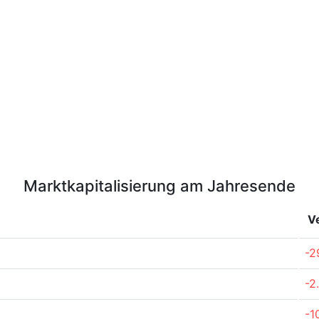
Marktkapitalisierung am Jahresende
V
-2
-2
-1