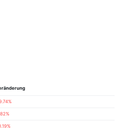
eränderung
9.74%
.82%
0.19%