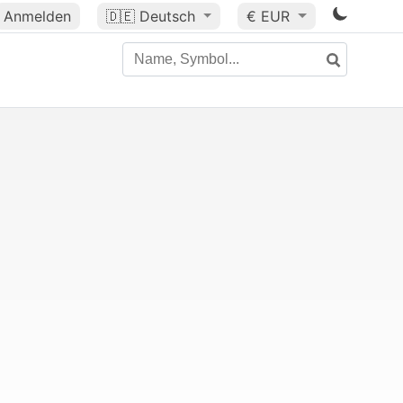
Anmelden
🇩🇪
Deutsch
€ EUR