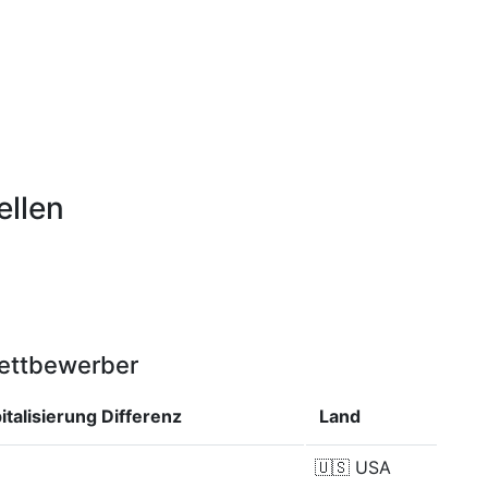
ellen
Wettbewerber
italisierung
Differenz
Land
🇺🇸
USA