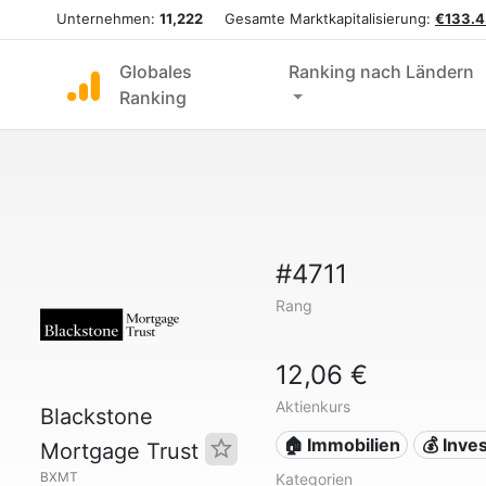
Unternehmen:
11,222
Gesamte Marktkapitalisierung:
€133.4
Globales
Ranking nach Ländern
Ranking
#4711
Rang
12,06 €
Aktienkurs
Blackstone
🏠 Immobilien
💰 Inves
Mortgage Trust
BXMT
Kategorien