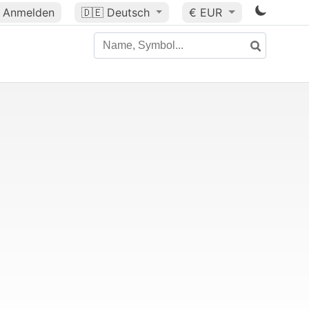
Anmelden
🇩🇪
Deutsch
€ EUR