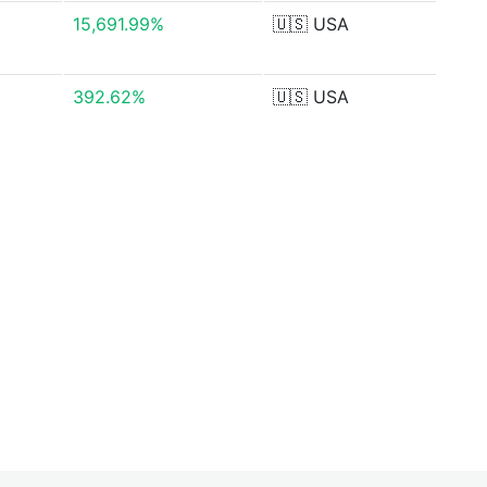
15,691.99%
🇺🇸
USA
392.62%
🇺🇸
USA