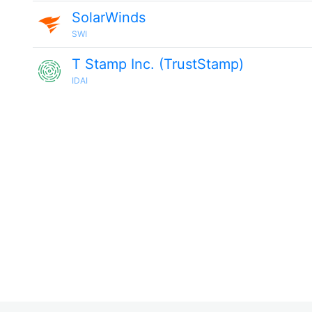
SolarWinds
SWI
T Stamp Inc. (TrustStamp)
IDAI