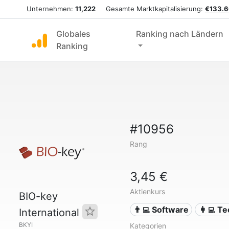
Unternehmen:
11,222
Gesamte Marktkapitalisierung:
€133.6
Globales
Ranking nach Ländern
Ranking
#10956
Rang
3,45 €
Aktienkurs
BIO-key
👨‍💻 Software
👩‍💻 T
International
BKYI
Kategorien