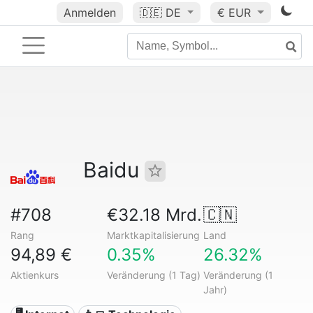
Anmelden
🇩🇪
DE
€ EUR
Baidu
#708
€32.18 Mrd.
🇨🇳
Rang
Marktkapitalisierung
Land
94,89 €
0.35%
26.32%
Aktienkurs
Veränderung (1 Tag)
Veränderung (1
Jahr)