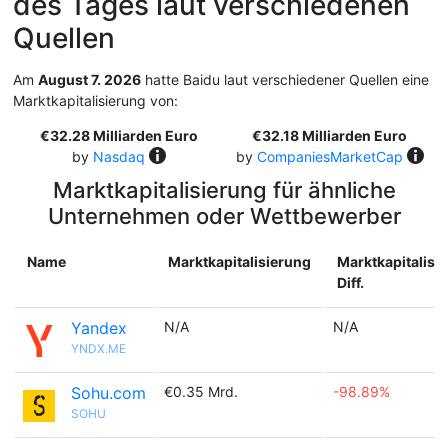
des Tages laut verschiedenen
Quellen
Am
August 7. 2026
hatte Baidu laut verschiedener Quellen eine
Marktkapitalisierung von:
€32.28 Milliarden Euro
€32.18 Milliarden Euro
by
Nasdaq
by
CompaniesMarketCap
Marktkapitalisierung für ähnliche
Unternehmen oder Wettbewerber
Name
Marktkapitalisierung
Marktkapitalisi
Diff.
Yandex
N/A
N/A
YNDX.ME
Sohu.com
€0.35 Mrd.
-98.89%
SOHU