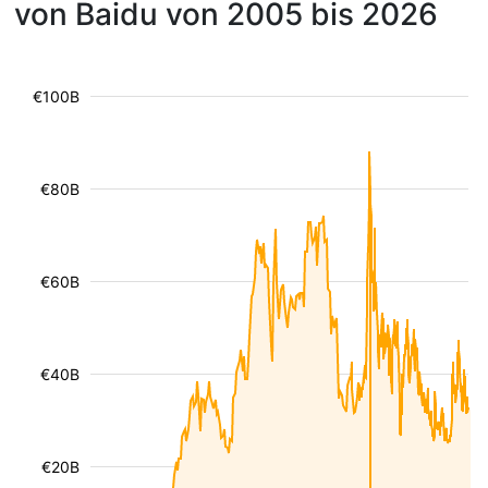
von Baidu von 2005 bis 2026
€100B
€80B
€60B
€40B
€20B