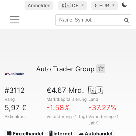
Anmelden
🇩🇪
DE
€ EUR
Auto Trader Group
#3112
€4.67 Mrd.
🇬🇧
Rang
Marktkapitalisierung
Land
5,97 €
-1.58%
-37.27%
Aktienkurs
Veränderung (1 Tag)
Veränderung (1
Jahr)
🛍️ Einzelhandel
🖥️ Internet
🚗 Autohandel