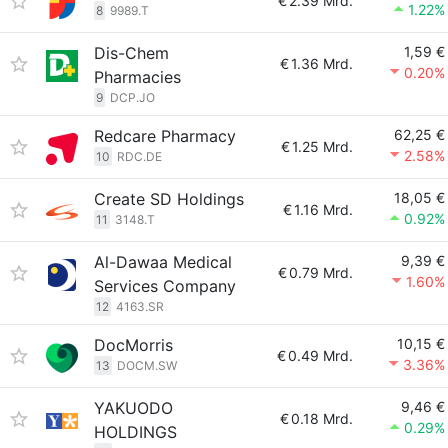
€
2.39 Mrd.
1.22%
8
9989.T
Dis-Chem
1,59 €
€
1.36 Mrd.
0.20%
Pharmacies
9
DCP.JO
Redcare Pharmacy
62,25 €
€
1.25 Mrd.
2.58%
10
RDC.DE
Create SD Holdings
18,05 €
€
1.16 Mrd.
0.92%
11
3148.T
Al-Dawaa Medical
9,39 €
€
0.79 Mrd.
1.60%
Services Company
12
4163.SR
DocMorris
10,15 €
€
0.49 Mrd.
3.36%
13
DOCM.SW
YAKUODO
9,46 €
€
0.18 Mrd.
0.29%
HOLDINGS