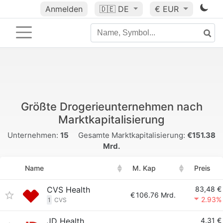
Anmelden
🇩🇪
DE
€ EUR
Größte Drogerieunternehmen nach
Marktkapitalisierung
Unternehmen:
15
Gesamte Marktkapitalisierung:
€151.38
Mrd.
Name
M. Kap
Preis
CVS Health
83,48 €
€
106.76 Mrd.
2.93%
1
CVS
JD Health
4,31 €