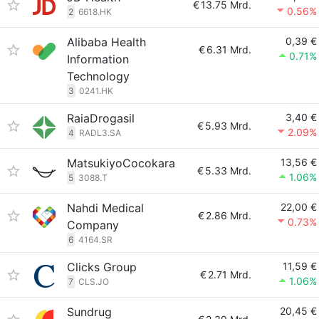
€
13.75 Mrd.
0.56%
2
6618.HK
Alibaba Health
0,39 €
€
6.31 Mrd.
0.71%
Information
Technology
3
0241.HK
RaiaDrogasil
3,40 €
€
5.93 Mrd.
2.09%
4
RADL3.SA
MatsukiyoCocokara
13,56 €
€
5.33 Mrd.
1.06%
5
3088.T
Nahdi Medical
22,00 €
€
2.86 Mrd.
0.73%
Company
6
4164.SR
Clicks Group
11,59 €
€
2.71 Mrd.
1.06%
7
CLS.JO
Sundrug
20,45 €