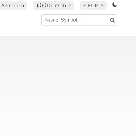
Anmelden
🇩🇪
Deutsch
€ EUR