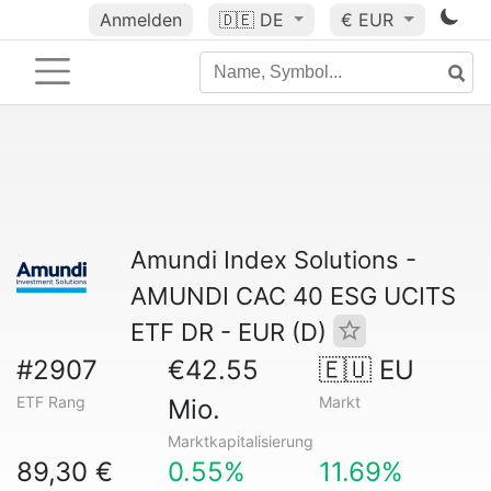
Anmelden
🇩🇪
DE
€ EUR
Amundi Index Solutions -
AMUNDI CAC 40 ESG UCITS
ETF DR - EUR (D)
#2907
€42.55
🇪🇺 EU
ETF Rang
Markt
Mio.
Marktkapitalisierung
89,30 €
0.55%
11.69%