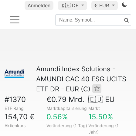
Anmelden
🇩🇪
DE
€ EUR
Amundi Index Solutions -
AMUNDI CAC 40 ESG UCITS
ETF DR - EUR (C)
#1370
€0.79 Mrd.
🇪🇺 EU
ETF Rang
Marktkapitalisierung
Markt
154,70 €
0.56%
15.50%
Aktienkurs
Veränderung (1 Tag)
Veränderung (1
Jahr)