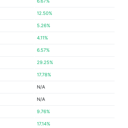
6.67%
12.50%
5.26%
4.11%
6.57%
29.25%
17.78%
N/A
N/A
9.76%
17.14%