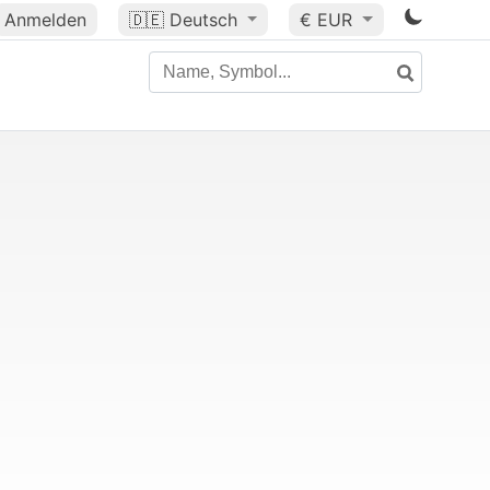
Anmelden
🇩🇪
Deutsch
€ EUR