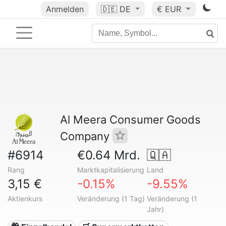
Anmelden
🇩🇪
DE
€ EUR
Al Meera Consumer Goods
Company
#6914
€0.64 Mrd.
🇶🇦
Rang
Marktkapitalisierung
Land
3,15 €
-0.15%
-9.55%
Aktienkurs
Veränderung (1 Tag)
Veränderung (1
Jahr)