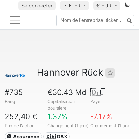
Se connecter
🇫🇷
FR
€ EUR
Hannover Rück
#735
€30.43 Md
🇩🇪
Rang
Capitalisation
Pays
boursière
252,40 €
1.37%
-7.17%
Prix de l'action
Changement (1 jour)
Changement (1 an)
🏦 Assurance
🇩🇪 DAX