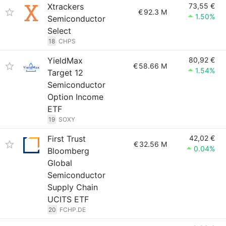
Xtrackers
73,55 €
€
92.3 M
1.50%
Semiconductor
Select
18
CHPS
YieldMax
80,92 €
€
58.66 M
1.54%
Target 12
Semiconductor
Option Income
ETF
19
SOXY
First Trust
42,02 €
€
32.56 M
0.04%
Bloomberg
Global
Semiconductor
Supply Chain
UCITS ETF
20
FCHP.DE