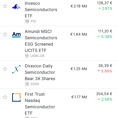
Invesco
128,37 €
€
2.18 Md
2.61%
Semiconductors
ETF
10
PSI
Amundi MSCI
111,20 €
€
1.84 Md
0.38%
Semiconductors
ESG Screened
UCITS ETF
11
LSMC.DE
Direxion Daily
36,39 €
€
1.25 Md
5.99%
Semiconductor
Bear 3X Shares
12
SOXS
First Trust
204,54 €
€
1.17 Md
2.58%
Nasdaq
Semiconductor
ETF