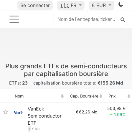
Se connecter
🇫🇷
FR
€ EUR
Plus grands ETFs de semi-conducteurs
par capitalisation boursière
ETFs:
23
capitalisation boursière totale:
€155.26 Md
Nom
Cap. Boursière
Prix
VanEck
503,98 €
€
62.26 Md
1.96%
Semiconductor
ETF
1
SMH