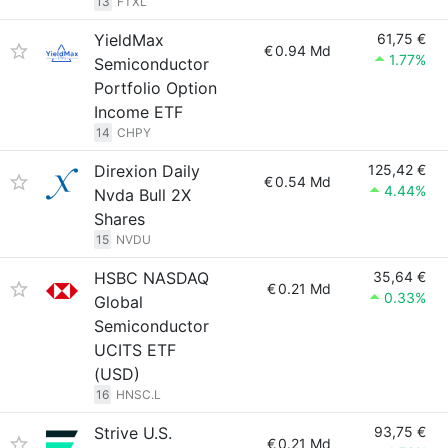
13
FTXL
YieldMax
61,75 €
€
0.94 Md
1.77%
Semiconductor
Portfolio Option
Income ETF
14
CHPY
Direxion Daily
125,42 €
€
0.54 Md
4.44%
Nvda Bull 2X
Shares
15
NVDU
HSBC NASDAQ
35,64 €
€
0.21 Md
0.33%
Global
Semiconductor
UCITS ETF
(USD)
16
HNSC.L
Strive U.S.
93,75 €
€
0.21 Md