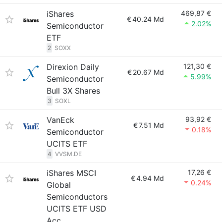
iShares
469,87 €
€
40.24 Md
2.02%
Semiconductor
ETF
2
SOXX
Direxion Daily
121,30 €
€
20.67 Md
5.99%
Semiconductor
Bull 3X Shares
3
SOXL
VanEck
93,92 €
€
7.51 Md
0.18%
Semiconductor
UCITS ETF
4
VVSM.DE
iShares MSCI
17,26 €
€
4.94 Md
0.24%
Global
Semiconductors
UCITS ETF USD
Acc