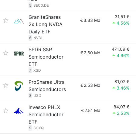
5
SEC0.DE
GraniteShares
31,51 €
€
3.33 Md
4.56%
2x Long NVDA
Daily ETF
6
NVDL
SPDR S&P
471,09 €
€
2.60 Md
4.66%
Semiconductor
ETF
7
XSD
ProShares Ultra
81,02 €
€
2.53 Md
3.46%
Semiconductors
8
USD
Invesco PHLX
84,07 €
€
2.51 Md
2.53%
Semiconductor
ETF
9
SOXQ