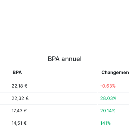
BPA annuel
BPA
Changemen
22,18 €
-0.63%
22,32 €
28.03%
17,43 €
20.14%
14,51 €
141%