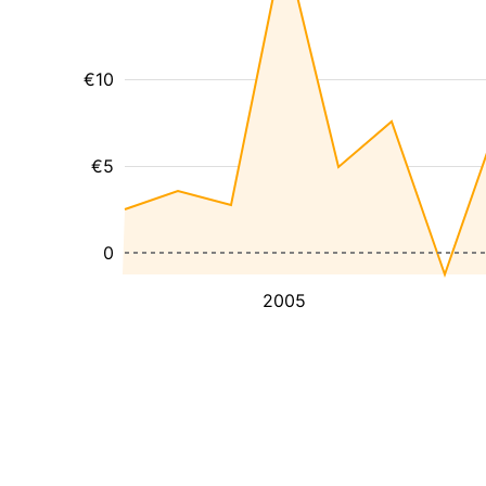
€10
€5
0
2005