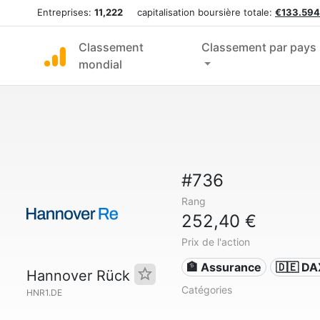
Entreprises:
11,222
capitalisation boursière totale:
€133.594
Classement
Classement par pays
mondial
#736
Rang
252,40 €
Prix de l'action
🏦 Assurance
🇩🇪 DA
Hannover Rück
Catégories
HNR1.DE