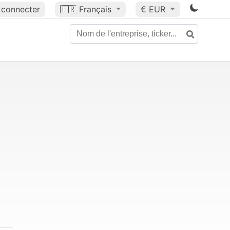
 connecter
🇫🇷
Français
€ EUR