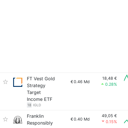
FT Vest Gold
18,48 €
€
0.46 Md
0.28%
Strategy
Target
Income ETF
18
IGLD
Franklin
49,05 €
€
0.40 Md
0.15%
Responsibly