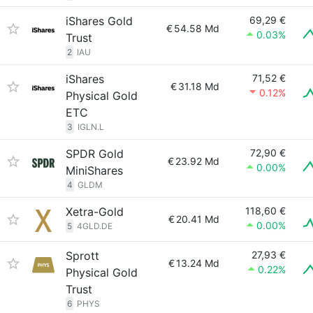
iShares Gold
69,29 €
€
54.58 Md
0.03%
Trust
2
IAU
iShares
71,52 €
€
31.18 Md
0.12%
Physical Gold
ETC
3
IGLN.L
SPDR Gold
72,90 €
€
23.92 Md
0.00%
MiniShares
4
GLDM
Xetra-Gold
118,60 €
€
20.41 Md
0.00%
5
4GLD.DE
Sprott
27,93 €
€
13.24 Md
0.22%
Physical Gold
Trust
6
PHYS