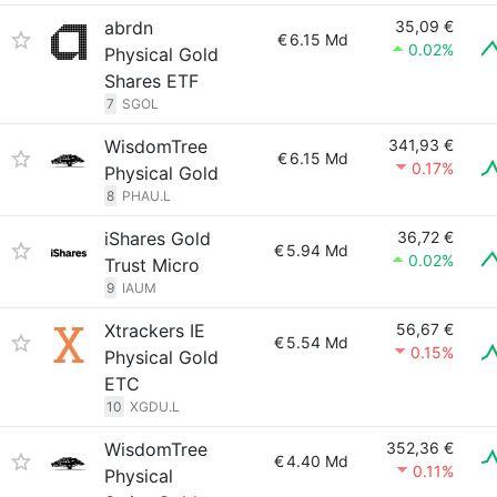
abrdn
35,09 €
€
6.15 Md
0.02%
Physical Gold
Shares ETF
7
SGOL
WisdomTree
341,93 €
€
6.15 Md
0.17%
Physical Gold
8
PHAU.L
iShares Gold
36,72 €
€
5.94 Md
0.02%
Trust Micro
9
IAUM
Xtrackers IE
56,67 €
€
5.54 Md
0.15%
Physical Gold
ETC
10
XGDU.L
WisdomTree
352,36 €
€
4.40 Md
0.11%
Physical