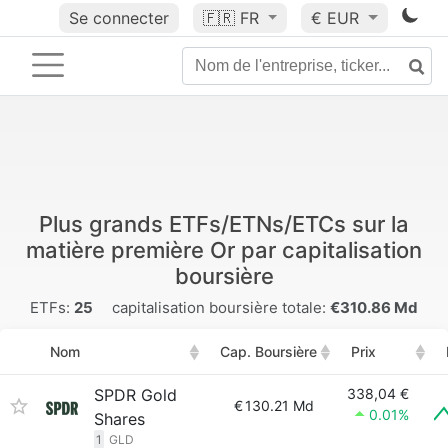
Se connecter
🇫🇷
FR
€ EUR
Plus grands ETFs/ETNs/ETCs sur la
matière première Or par capitalisation
boursière
ETFs:
25
capitalisation boursière totale:
€310.86 Md
Nom
Cap. Boursière
Prix
SPDR Gold
338,04 €
€
130.21 Md
0.01%
Shares
1
GLD