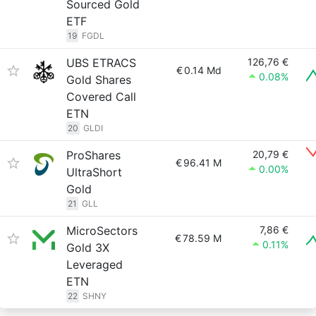
Sourced Gold
ETF
19
FGDL
UBS ETRACS
126,76 €
€
0.14 Md
0.08%
Gold Shares
Covered Call
ETN
20
GLDI
ProShares
20,79 €
€
96.41 M
0.00%
UltraShort
Gold
21
GLL
MicroSectors
7,86 €
€
78.59 M
0.11%
Gold 3X
Leveraged
ETN
22
SHNY