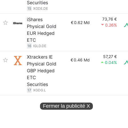
Securities
15
XGDE.DE
iShares
73,76 €
€
0.62 Md
0.26%
Physical Gold
EUR Hedged
ETC
16
IGLD.DE
Xtrackers IE
57,27 €
€
0.46 Md
0.04%
Physical Gold
GBP Hedged
ETC
Securities
17
XGDG.L
Fermer la publicité
X