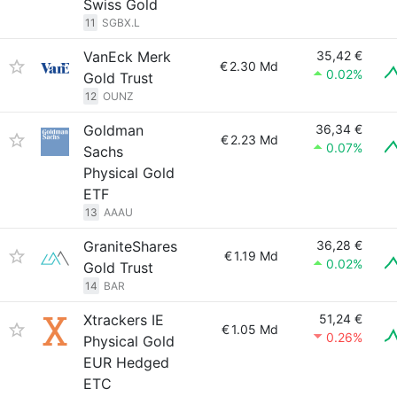
Swiss Gold
11
SGBX.L
VanEck Merk
35,42 €
€
2.30 Md
0.02%
Gold Trust
12
OUNZ
Goldman
36,34 €
€
2.23 Md
0.07%
Sachs
Physical Gold
ETF
13
AAAU
GraniteShares
36,28 €
€
1.19 Md
0.02%
Gold Trust
14
BAR
Xtrackers IE
51,24 €
€
1.05 Md
0.26%
Physical Gold
EUR Hedged
ETC