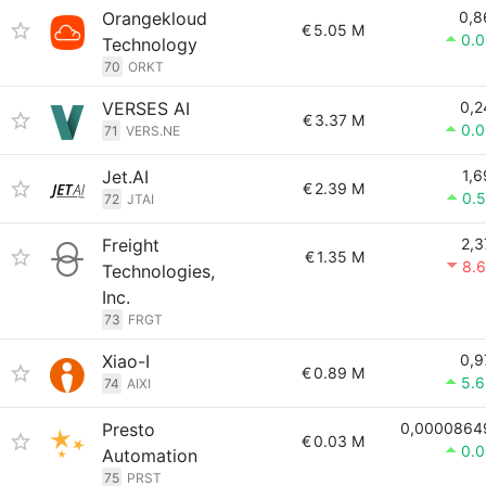
Orangekloud
0,8
€
5.05 M
0.
Technology
70
ORKT
VERSES AI
0,2
€
3.37 M
0.
71
VERS.NE
Jet.AI
1,6
€
2.39 M
0.
72
JTAI
Freight
2,3
€
1.35 M
8.
Technologies,
Inc.
73
FRGT
Xiao-I
0,9
€
0.89 M
5.
74
AIXI
Presto
0,0000864
€
0.03 M
0.
Automation
75
PRST