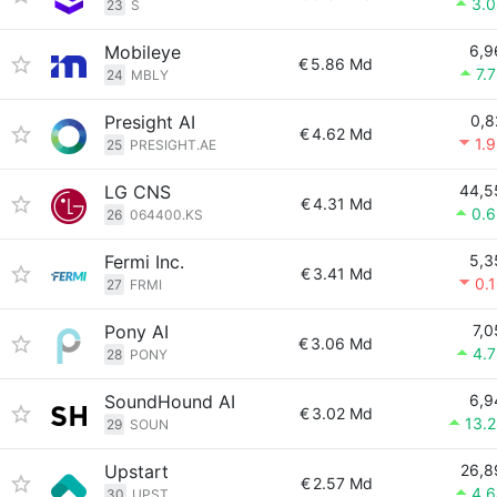
3.
23
S
Mobileye
6,9
€
5.86 Md
7.
24
MBLY
Presight AI
0,8
€
4.62 Md
1.
25
PRESIGHT.AE
LG CNS
44,5
€
4.31 Md
0.
26
064400.KS
Fermi Inc.
5,3
€
3.41 Md
0.
27
FRMI
Pony AI
7,0
€
3.06 Md
4.
28
PONY
SoundHound AI
6,9
€
3.02 Md
13.
29
SOUN
Upstart
26,8
€
2.57 Md
4.
30
UPST