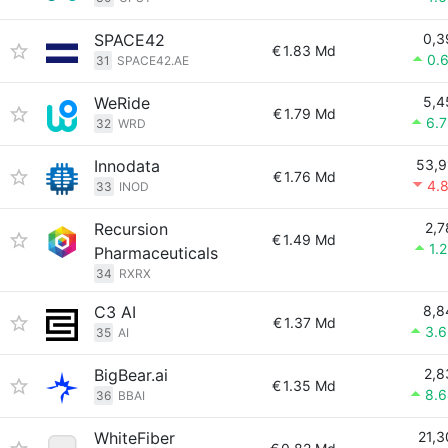
SPACE42
0,3
€
1.83 Md
0.
31
SPACE42.AE
WeRide
5,4
€
1.79 Md
6.
32
WRD
Innodata
53,9
€
1.76 Md
4.
33
INOD
Recursion
2,7
€
1.49 Md
1.
Pharmaceuticals
34
RXRX
C3 AI
8,8
€
1.37 Md
3.
35
AI
BigBear.ai
2,8
€
1.35 Md
8.
36
BBAI
WhiteFiber
21,3