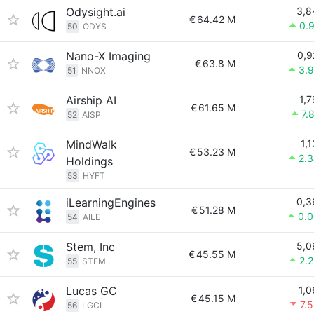
Odysight.ai
3,8
€
64.42 M
0.
50
ODYS
Nano-X Imaging
0,9
€
63.8 M
3.
51
NNOX
Airship AI
1,7
€
61.65 M
7.
52
AISP
MindWalk
1,1
€
53.23 M
2.
Holdings
53
HYFT
iLearningEngines
0,3
€
51.28 M
0.
54
AILE
Stem, Inc
5,0
€
45.55 M
2.
55
STEM
Lucas GC
1,0
€
45.15 M
7.
56
LGCL