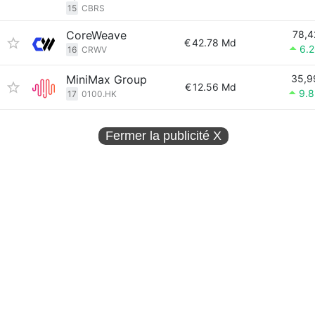
15
CBRS
CoreWeave
78,4
€
42.78 Md
6.
16
CRWV
MiniMax Group
35,9
€
12.56 Md
9.
17
0100.HK
Fermer la publicité
X