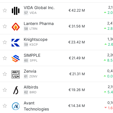
VIDA Global Inc.
2,1
€
42.22 M
2.
57
VIDA
Lantern Pharma
2,4
€
31.56 M
2.
58
LTRN
Knightscope
1,3
€
23.42 M
2.
59
KSCP
SIMPPLE
2,2
€
21.49 M
8.
60
SPPL
Zenvia
0,4
€
21.31 M
0.
61
ZENV
Allbirds
2,1
€
19.26 M
5.
62
BIRD
Avant
0,1
€
14.34 M
1.
Technologies