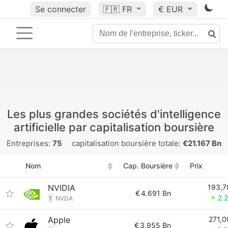
Se connecter
🇫🇷
FR
€ EUR
Les plus grandes sociétés d'intelligence
artificielle par capitalisation boursière
Entreprises:
75
capitalisation boursière totale:
€21.167 Bn
Nom
Cap. Boursière
Prix
NVIDIA
193,7
€
4.691 Bn
2.
1
NVDA
Apple
271,0
€
3.955 Bn