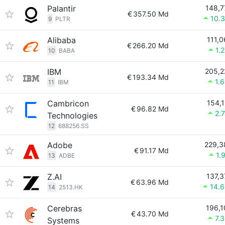
Palantir
148,7
€
357.50 Md
10.
9
PLTR
Alibaba
111,0
€
266.20 Md
1.
10
BABA
IBM
205,2
€
193.34 Md
1.
11
IBM
Cambricon
154,1
€
96.82 Md
2.
Technologies
12
688256.SS
Adobe
229,3
€
91.17 Md
1.
13
ADBE
Z.AI
137,3
€
63.96 Md
14.
14
2513.HK
Cerebras
196,1
€
43.70 Md
7.
Systems