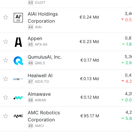
43
DUOT
AIAI Holdings
3,4
€
0.24 Md
0.
Corporation
44
AIAI
Appen
0,8
€
0.23 Md
1.
45
APX.AX
QumulusAI, Inc.
5,3
€
0.17 Md
2.
46
QMLS
Healwell AI
0,4
€
0.13 Md
4.
47
AIDX.TO
Almawave
4,2
€
0.12 Md
0.
48
AIW.MI
AMC Robotics
4,2
€
95.17 M
5.
Corporation
49
AMCI