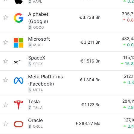
0.
2
AAPL
Alphabet
305,7
€
3.738 Bn
0.
(Google)
3
GOOG
Microsoft
432,4
€
3.211 Bn
0.
4
MSFT
SpaceX
115,1
€
1.516 Bn
15.
5
SPCX
Meta Platforms
512,1
€
1.304 Bn
0.
(Facebook)
6
META
Tesla
284,1
€
1.122 Bn
2.
7
TSLA
Oracle
127,1
€
366.27 Md
2.
8
ORCL