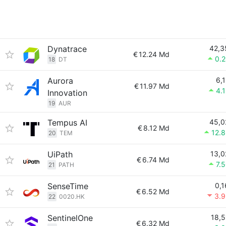
Dynatrace
42,3
€
12.24 Md
0.
18
DT
Aurora
6,1
€
11.97 Md
4.
Innovation
19
AUR
Tempus AI
45,0
€
8.12 Md
12.
20
TEM
UiPath
13,0
€
6.74 Md
7.
21
PATH
SenseTime
0,1
€
6.52 Md
3.
22
0020.HK
SentinelOne
18,5
€
6.32 Md