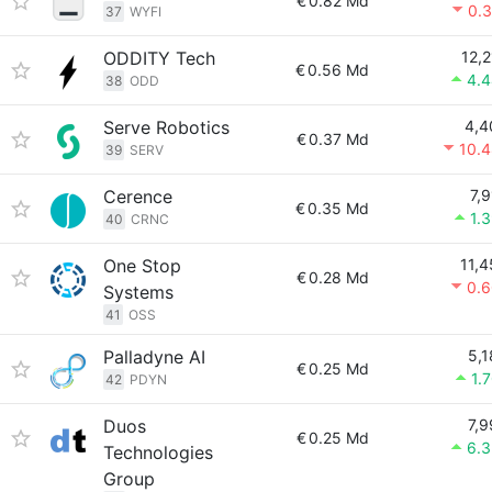
€
0.82 Md
0.
37
WYFI
ODDITY Tech
12,2
€
0.56 Md
4.
38
ODD
Serve Robotics
4,4
€
0.37 Md
10.
39
SERV
Cerence
7,9
€
0.35 Md
1.
40
CRNC
One Stop
11,4
€
0.28 Md
0.
Systems
41
OSS
Palladyne AI
5,1
€
0.25 Md
1.
42
PDYN
Duos
7,9
€
0.25 Md
6.
Technologies
Group