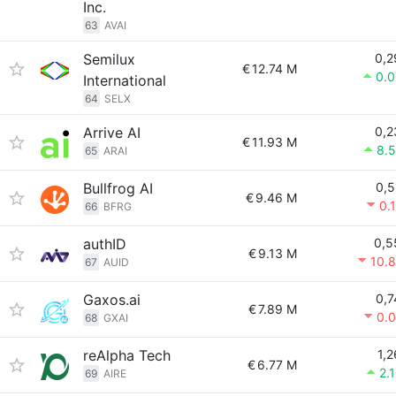
Inc.
63
AVAI
Semilux
0,2
€
12.74 M
0.
International
64
SELX
Arrive AI
0,2
€
11.93 M
8.
65
ARAI
Bullfrog AI
0,5
€
9.46 M
0.
66
BFRG
authID
0,5
€
9.13 M
10.
67
AUID
Gaxos.ai
0,7
€
7.89 M
0.
68
GXAI
reAlpha Tech
1,2
€
6.77 M
2.
69
AIRE