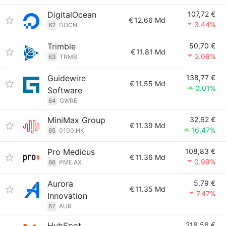
DigitalOcean
107,72 €
€
12.66 Md
3.44%
62
DOCN
Trimble
50,70 €
€
11.81 Md
2.06%
63
TRMB
Guidewire
138,77 €
€
11.55 Md
0.01%
Software
64
GWRE
MiniMax Group
32,62 €
€
11.39 Md
16.47%
65
0100.HK
Pro Medicus
108,83 €
€
11.36 Md
0.99%
66
PME.AX
Aurora
5,79 €
€
11.35 Md
7.47%
Innovation
67
AUR
HubSpot
216,56 €