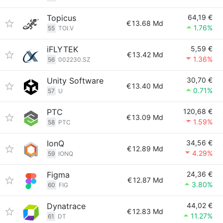
Topicus
64,19 €
€
13.68 Md
1.76%
55
TOI.V
iFLYTEK
5,59 €
€
13.42 Md
1.36%
56
002230.SZ
Unity Software
30,70 €
€
13.40 Md
0.71%
57
U
PTC
120,68 €
€
13.09 Md
1.59%
58
PTC
IonQ
34,56 €
€
12.89 Md
4.29%
59
IONQ
Figma
24,36 €
€
12.87 Md
3.80%
60
FIG
Dynatrace
44,02 €
€
12.83 Md
11.27%
61
DT