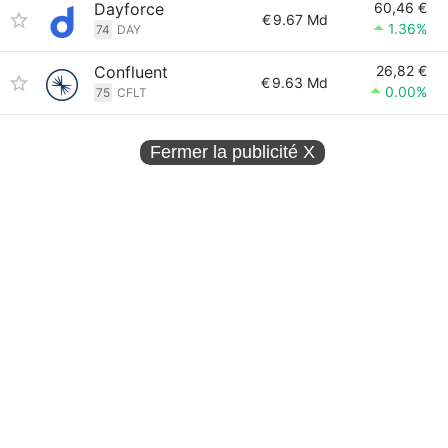
Dayforce
60,46 €
€
9.67 Md
1.36%
74
DAY
Confluent
26,82 €
€
9.63 Md
0.00%
75
CFLT
Fermer la publicité
X