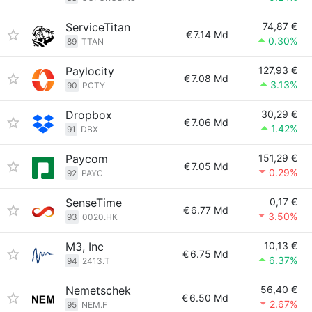
ServiceTitan
74,87 €
€
7.14 Md
0.30%
89
TTAN
Paylocity
127,93 €
€
7.08 Md
3.13%
90
PCTY
Dropbox
30,29 €
€
7.06 Md
1.42%
91
DBX
Paycom
151,29 €
€
7.05 Md
0.29%
92
PAYC
SenseTime
0,17 €
€
6.77 Md
3.50%
93
0020.HK
M3, Inc
10,13 €
€
6.75 Md
6.37%
94
2413.T
Nemetschek
56,40 €
€
6.50 Md
2.67%
95
NEM.F