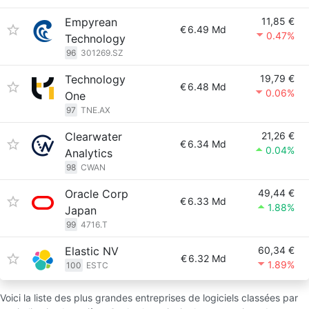
Empyrean
11,85 €
€
6.49 Md
0.47%
Technology
96
301269.SZ
Technology
19,79 €
€
6.48 Md
0.06%
One
97
TNE.AX
Clearwater
21,26 €
€
6.34 Md
0.04%
Analytics
98
CWAN
Oracle Corp
49,44 €
€
6.33 Md
1.88%
Japan
99
4716.T
Elastic NV
60,34 €
€
6.32 Md
1.89%
100
ESTC
Voici la liste des plus grandes entreprises de logiciels classées par