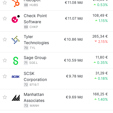
€
11.08 Md
0.53%
68
HUBS
Check Point
108,49 €
€
11.07 Md
1.15%
Software
69
CHKP
Tyler
265,34 €
€
10.86 Md
2.15%
Technologies
70
TYL
Sage Group
11,80 €
€
10.59 Md
0.35%
71
SGE.L
SCSK
31,29 €
€
9.78 Md
0.18%
Corporation
72
9719.T
Manhattan
166,25 €
€
9.69 Md
1.40%
Associates
73
MANH