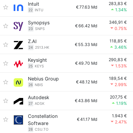
Intuit
283,83 €
€
77.63 Md
1.34%
22
INTU
Synopsys
346,91 €
€
66.42 Md
0.75%
23
SNPS
Z.AI
118,85 €
€
55.33 Md
3.46%
24
2513.HK
Keysight
290,83 €
€
49.70 Md
1.53%
25
KEYS
Nebius Group
189,54 €
€
48.12 Md
2.99%
26
NBIS
Autodesk
207,75 €
€
43.86 Md
1.19%
27
ADSK
Constellation
1.943 €
€
41.17 Md
2.47%
Software
28
CSU.TO