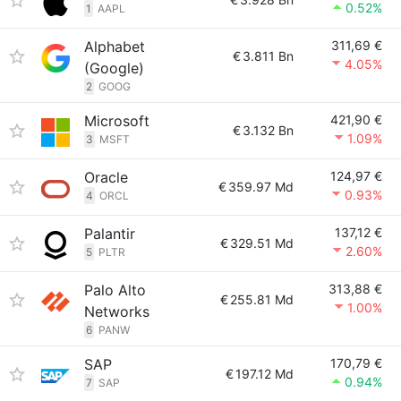
0.52%
1
AAPL
Alphabet
311,69 €
€
3.811 Bn
4.05%
(Google)
2
GOOG
Microsoft
421,90 €
€
3.132 Bn
1.09%
3
MSFT
Oracle
124,97 €
€
359.97 Md
0.93%
4
ORCL
Palantir
137,12 €
€
329.51 Md
2.60%
5
PLTR
Palo Alto
313,88 €
€
255.81 Md
1.00%
Networks
6
PANW
SAP
170,79 €
€
197.12 Md
0.94%
7
SAP