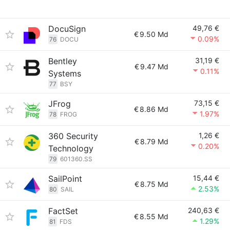
DocuSign
49,76 €
€
9.50 Md
0.09%
76
DOCU
Bentley
31,19 €
€
9.47 Md
0.11%
Systems
77
BSY
JFrog
73,15 €
€
8.86 Md
1.97%
78
FROG
360 Security
1,26 €
€
8.79 Md
0.20%
Technology
79
601360.SS
SailPoint
15,44 €
€
8.75 Md
2.53%
80
SAIL
FactSet
240,63 €
€
8.55 Md
1.29%
81
FDS