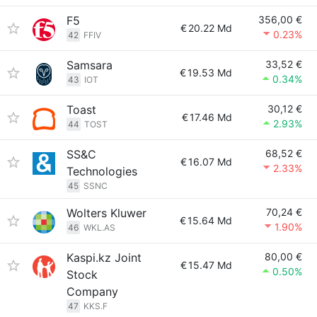
F5
356,00 €
€
20.22 Md
0.23%
42
FFIV
Samsara
33,52 €
€
19.53 Md
0.34%
43
IOT
Toast
30,12 €
€
17.46 Md
2.93%
44
TOST
SS&C
68,52 €
€
16.07 Md
2.33%
Technologies
45
SSNC
Wolters Kluwer
70,24 €
€
15.64 Md
1.90%
46
WKL.AS
Kaspi.kz Joint
80,00 €
€
15.47 Md
0.50%
Stock
Company
47
KKS.F