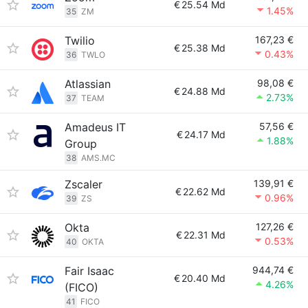
€
25.54 Md
1.45%
35
ZM
Twilio
167,23 €
€
25.38 Md
0.43%
36
TWLO
Atlassian
98,08 €
€
24.88 Md
2.73%
37
TEAM
Amadeus IT
57,56 €
€
24.17 Md
1.88%
Group
38
AMS.MC
Zscaler
139,91 €
€
22.62 Md
0.96%
39
ZS
Okta
127,26 €
€
22.31 Md
0.53%
40
OKTA
Fair Isaac
944,74 €
€
20.40 Md
4.26%
(FICO)
41
FICO