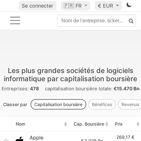
Se connecter
🇫🇷
FR
€ EUR
Les plus grandes sociétés de logiciels
informatique par capitalisation boursière
Entreprises:
478
capitalisation boursière totale:
€15.470 Bn
Classer par
Capitalisation boursière
Bénéfices
Revenus
Nom
Cap. Boursière
Prix
Apple
269,17 €
€
3.928 Bn