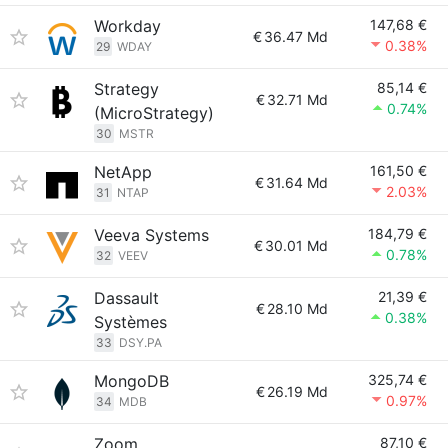
Workday
147,68 €
€
36.47 Md
0.38%
29
WDAY
Strategy
85,14 €
€
32.71 Md
0.74%
(MicroStrategy)
30
MSTR
NetApp
161,50 €
€
31.64 Md
2.03%
31
NTAP
Veeva Systems
184,79 €
€
30.01 Md
0.78%
32
VEEV
Dassault
21,39 €
€
28.10 Md
0.38%
Systèmes
33
DSY.PA
MongoDB
325,74 €
€
26.19 Md
0.97%
34
MDB
Zoom
87,10 €