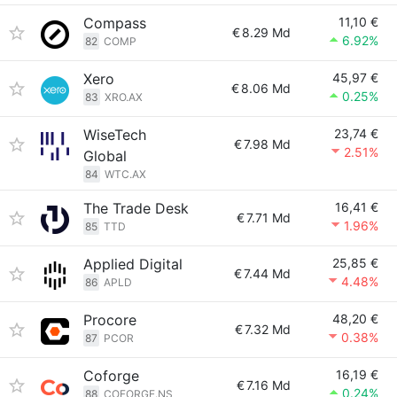
Compass
11,10 €
€
8.29 Md
6.92%
82
COMP
Xero
45,97 €
€
8.06 Md
0.25%
83
XRO.AX
WiseTech
23,74 €
€
7.98 Md
2.51%
Global
84
WTC.AX
The Trade Desk
16,41 €
€
7.71 Md
1.96%
85
TTD
Applied Digital
25,85 €
€
7.44 Md
4.48%
86
APLD
Procore
48,20 €
€
7.32 Md
0.38%
87
PCOR
Coforge
16,19 €
€
7.16 Md
0.24%
88
COFORGE.NS