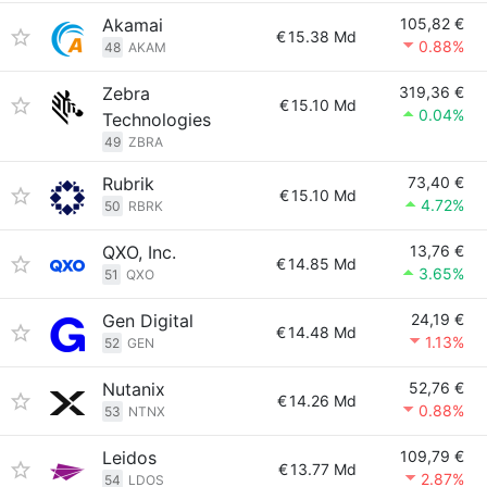
Akamai
105,82 €
€
15.38 Md
0.88%
48
AKAM
Zebra
319,36 €
€
15.10 Md
0.04%
Technologies
49
ZBRA
Rubrik
73,40 €
€
15.10 Md
4.72%
50
RBRK
QXO, Inc.
13,76 €
€
14.85 Md
3.65%
51
QXO
Gen Digital
24,19 €
€
14.48 Md
1.13%
52
GEN
Nutanix
52,76 €
€
14.26 Md
0.88%
53
NTNX
Leidos
109,79 €
€
13.77 Md
2.87%
54
LDOS