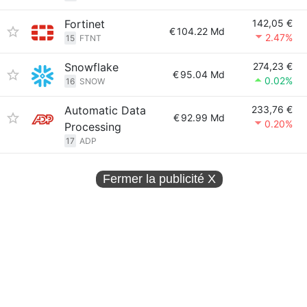
Fortinet
142,05 €
€
104.22 Md
2.47%
15
FTNT
Snowflake
274,23 €
€
95.04 Md
0.02%
16
SNOW
Automatic Data
233,76 €
€
92.99 Md
0.20%
Processing
17
ADP
Fermer la publicité
X