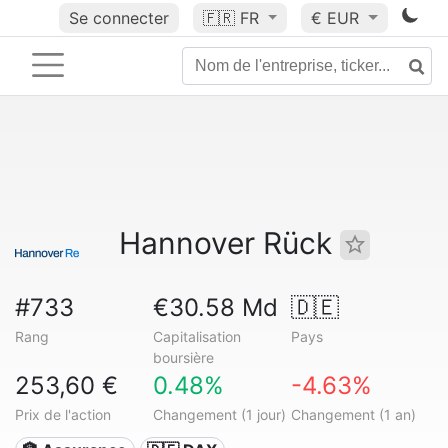
Se connecter
🇫🇷
FR
€ EUR
Hannover Rück
#733
€30.58 Md
🇩🇪
Rang
Capitalisation
Pays
boursière
253,60 €
0.48%
-4.63%
Prix de l'action
Changement (1 jour)
Changement (1 an)