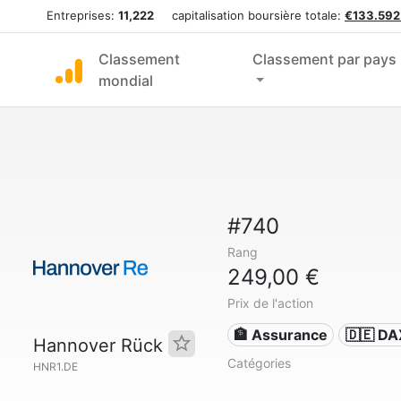
Entreprises:
11,222
capitalisation boursière totale:
€133.592
Classement
Classement par pays
mondial
#740
Rang
249,00 €
Prix de l'action
🏦 Assurance
🇩🇪 DA
Hannover Rück
Catégories
HNR1.DE