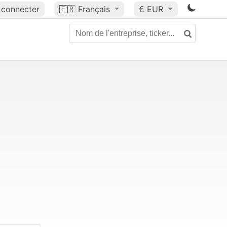
 connecter
🇫🇷
Français
€ EUR