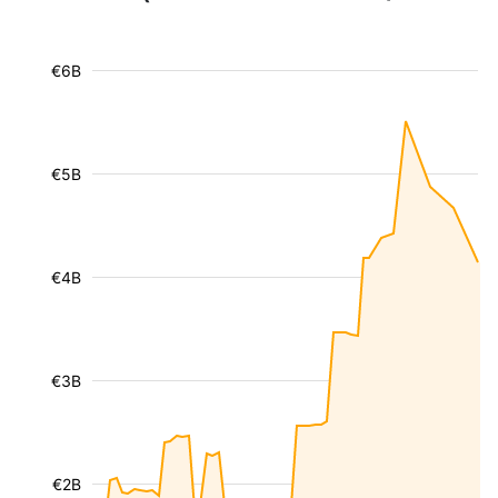
€6B
€5B
€4B
€3B
€2B