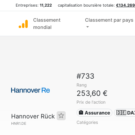
Entreprises:
11,222
capitalisation boursière totale:
€134.269
Classement
Classement par pays
mondial
#733
Rang
253,60 €
Prix de l'action
🏦 Assurance
🇩🇪 DA
Hannover Rück
Catégories
HNR1.DE