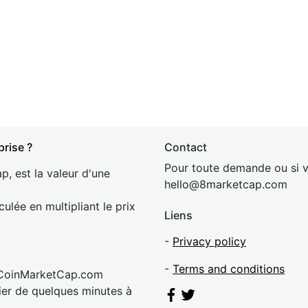
prise ?
Contact
Pour toute demande ou si v
p, est la valeur d'une
hel
lo@8market
cap.com
culée en multipliant le prix
Liens
-
Privacy policy
-
Terms and conditions
 CoinMarketCap.com
rier de quelques minutes à