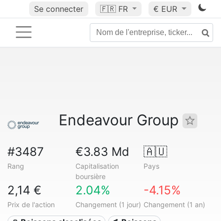
Se connecter
🇫🇷
FR
€ EUR
Endeavour Group
#3487
€3.83 Md
🇦🇺
Rang
Capitalisation
Pays
boursière
2,14 €
2.04%
-4.15%
Prix de l'action
Changement (1 jour)
Changement (1 an)