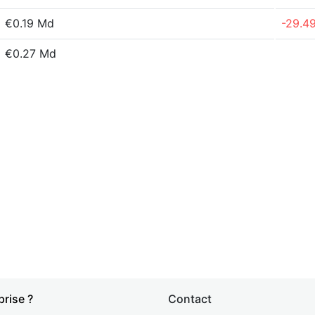
€0.19 Md
-29.4
€0.27 Md
prise ?
Contact