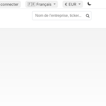
 connecter
🇫🇷
Français
€ EUR