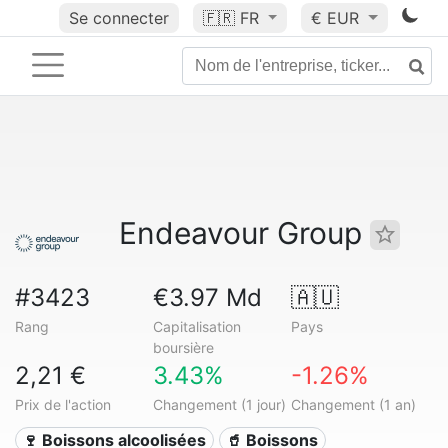
Se connecter
🇫🇷
FR
€ EUR
Endeavour Group
#3423
€3.97 Md
🇦🇺
Rang
Capitalisation
Pays
boursière
2,21 €
3.43%
-1.26%
Prix de l'action
Changement (1 jour)
Changement (1 an)
🍷 Boissons alcoolisées
🥤 Boissons