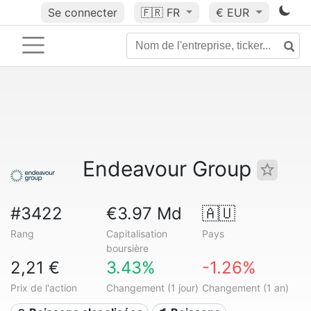
Se connecter
🇫🇷
FR
€ EUR
Endeavour Group
#3422
€3.97 Md
🇦🇺
Rang
Capitalisation
Pays
boursière
2,21 €
3.43%
-1.26%
Prix de l'action
Changement (1 jour)
Changement (1 an)