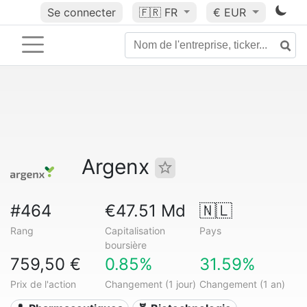
Se connecter
🇫🇷
FR
€ EUR
Argenx
#464
€47.51 Md
🇳🇱
Rang
Capitalisation
Pays
boursière
759,50 €
0.85%
31.59%
Prix de l'action
Changement (1 jour)
Changement (1 an)