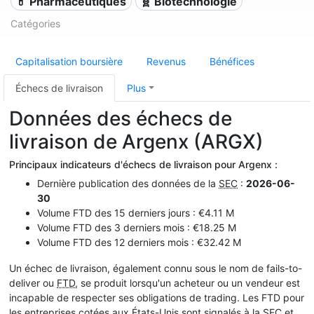
💊 Pharmaceutiques
🧬 Biotechnologie
Catégories
Capitalisation boursière
Revenus
Bénéfices
Échecs de livraison
Plus
Données des échecs de
livraison de Argenx (ARGX)
Principaux indicateurs d'échecs de livraison pour Argenx :
Dernière publication des données de la
SEC
:
2026-06-
30
Volume FTD des 15 derniers jours : €4.11 M
Volume FTD des 3 derniers mois : €18.25 M
Volume FTD des 12 derniers mois : €32.42 M
Un échec de livraison, également connu sous le nom de fails-to-
deliver ou
FTD
, se produit lorsqu'un acheteur ou un vendeur est
incapable de respecter ses obligations de trading. Les FTD pour
les entreprises cotées aux États-Unis sont signalés à la
SEC
et