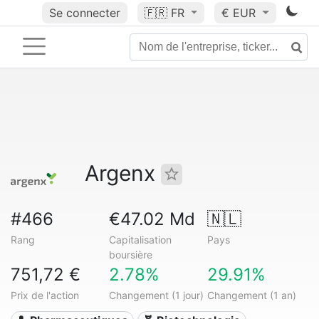
Se connecter
🇫🇷
FR
€ EUR
Argenx
#466
€47.02 Md
🇳🇱
Rang
Capitalisation
Pays
boursière
751,72 €
2.78%
29.91%
Prix de l'action
Changement (1 jour)
Changement (1 an)