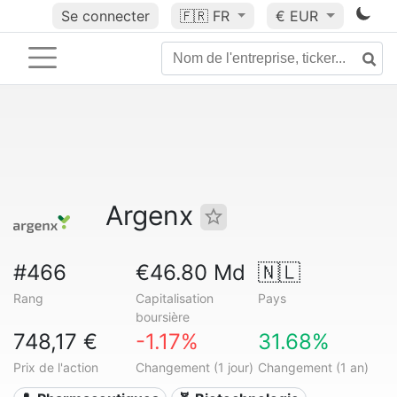
Se connecter
🇫🇷
FR
€ EUR
Argenx
#466
€46.80 Md
🇳🇱
Rang
Capitalisation
Pays
boursière
748,17 €
-1.17%
31.68%
Prix de l'action
Changement (1 jour)
Changement (1 an)