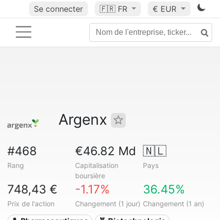
Se connecter
🇫🇷
FR
€ EUR
Argenx
#468
€46.82 Md
🇳🇱
Rang
Capitalisation
Pays
boursière
748,43 €
-1.17%
36.45%
Prix de l'action
Changement (1 jour)
Changement (1 an)