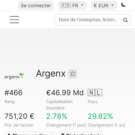
Se connecter
🇫🇷
FR
€ EUR
Argenx
#466
€46.99 Md
🇳🇱
Rang
Capitalisation
Pays
boursière
751,20 €
2.78%
29.82%
Prix de l'action
Changement (1 jour)
Changement (1 an)