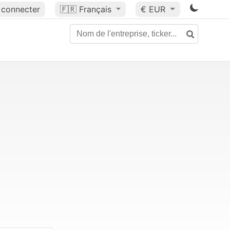
 connecter
🇫🇷
Français
€ EUR