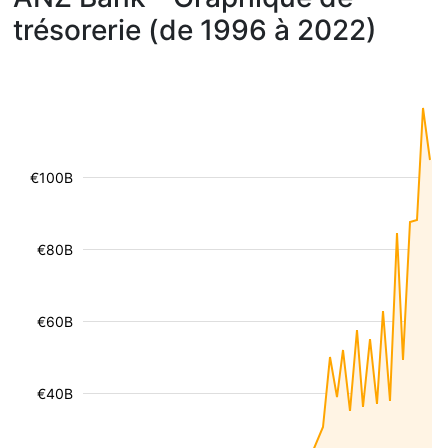
trésorerie (de 1996 à 2022)
€100B
€80B
€60B
€40B