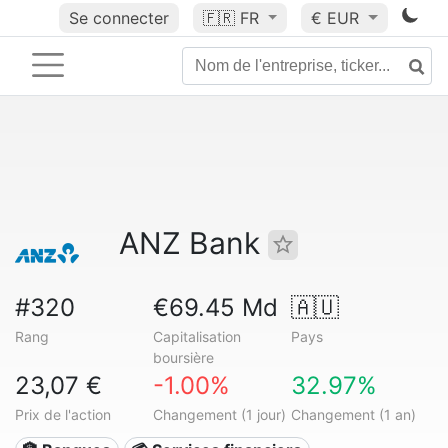
Se connecter
🇫🇷
FR
€ EUR
ANZ Bank
#320
€69.45 Md
🇦🇺
Rang
Capitalisation
Pays
boursière
23,07 €
-1.00%
32.97%
Prix de l'action
Changement (1 jour)
Changement (1 an)