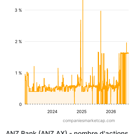
3 %
2 %
1 %
0
2024
2025
2026
companiesmarketcap.com
ANZ Bank (ANZ.AX) - nombre d'actions