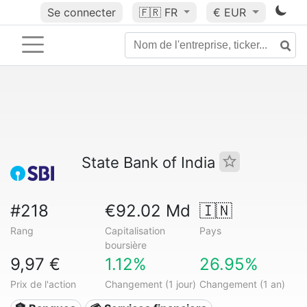
Se connecter
🇫🇷
FR
€ EUR
State Bank of India
#218
€92.02 Md
🇮🇳
Rang
Capitalisation
Pays
boursière
9,97 €
1.12%
26.95%
Prix de l'action
Changement (1 jour)
Changement (1 an)