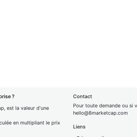
prise ?
Contact
Pour toute demande ou si v
p, est la valeur d'une
hel
lo@8market
cap.com
culée en multipliant le prix
Liens