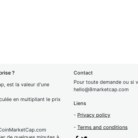
prise ?
Contact
Pour toute demande ou si v
p, est la valeur d'une
hel
lo@8market
cap.com
culée en multipliant le prix
Liens
-
Privacy policy
-
Terms and conditions
 CoinMarketCap.com
rier de quelques minutes à