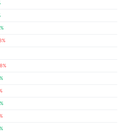
%
%
4%
78%
28%
7%
1%
4%
1%
4%