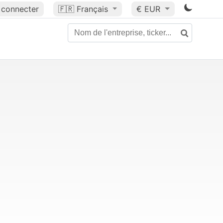
 connecter
🇫🇷
Français
€ EUR