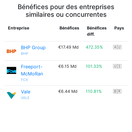
Bénéfices pour des entreprises
similaires ou concurrentes
Entreprise
Bénéfices
Bénéfices
Pays
diff.
BHP Group
€17.49 Md
472.35%
🇦🇺
BHP
Freeport-
€6.15 Md
101.33%
🇺🇸
McMoRan
FCX
Vale
€6.44 Md
110.81%
🇧🇷
VALE