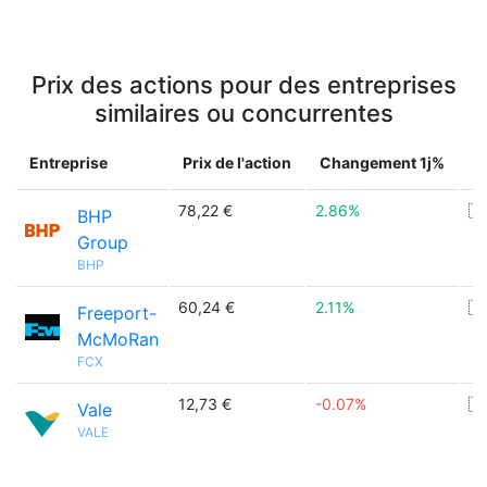
Prix des actions pour des entreprises
similaires ou concurrentes
Entreprise
Prix de l'action
Changement 1j%
P
78,22 €
2.86%
🇦
BHP
Group
BHP
60,24 €
2.11%
🇺
Freeport-
McMoRan
FCX
12,73 €
-0.07%
🇧
Vale
VALE