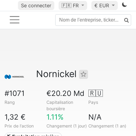
Se connecter
🇫🇷
FR
€ EUR
Nornickel
#1071
€20.20 Md
🇷🇺
Rang
Capitalisation
Pays
boursière
1,32 €
1.11%
N/A
Prix de l'action
Changement (1 jour)
Changement (1 an)