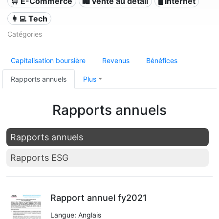
🛒 E-Commerce
🛍️ vente au détail
🖥️ Internet
👩‍💻 Tech
Catégories
Capitalisation boursière
Revenus
Bénéfices
Rapports annuels
Plus
Rapports annuels
Rapports annuels
Rapports ESG
Rapport annuel fy2021
Langue: Anglais