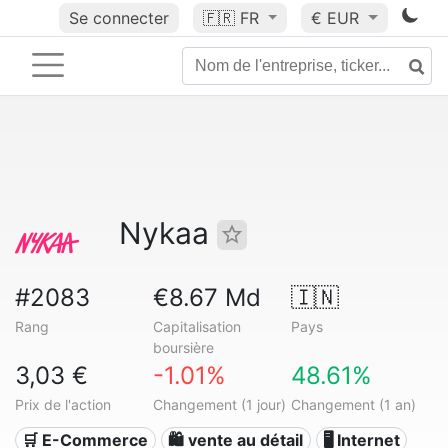
Se connecter
🇫🇷
FR
€ EUR
Nykaa
#2083
€8.67 Md
🇮🇳
Rang
Capitalisation
Pays
boursière
3,03 €
-1.01%
48.61%
Prix de l'action
Changement (1 jour)
Changement (1 an)
🛒 E-Commerce
🛍️ vente au détail
🖥️ Internet