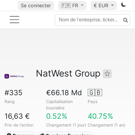
Se connecter
🇫🇷
FR
€ EUR
NatWest Group
#335
€66.18 Md
🇬🇧
Rang
Capitalisation
Pays
boursière
16,63 €
0.52%
40.75%
Prix de l'action
Changement (1 jour)
Changement (1 an)