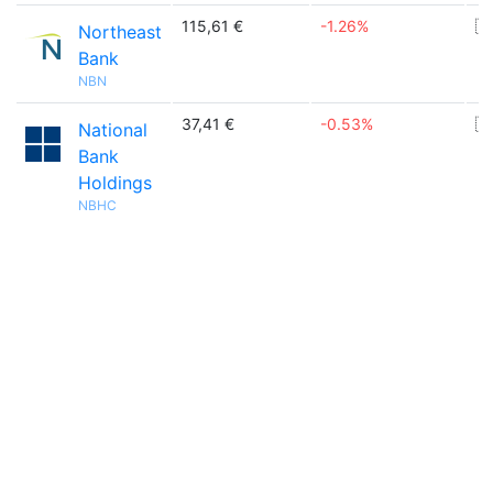
115,61 €
-1.26%
🇺
Northeast
Bank
NBN
37,41 €
-0.53%
🇺
National
Bank
Holdings
NBHC