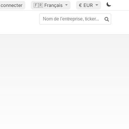
 connecter
🇫🇷
Français
€ EUR