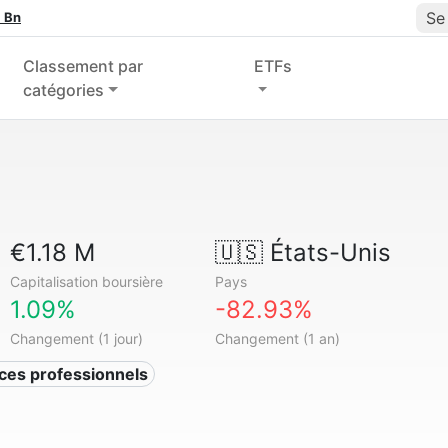
Se
 Bn
Classement par
ETFs
catégories
€1.18 M
🇺🇸
États-Unis
Capitalisation boursière
Pays
1.09%
-82.93%
Changement (1 jour)
Changement (1 an)
ices professionnels