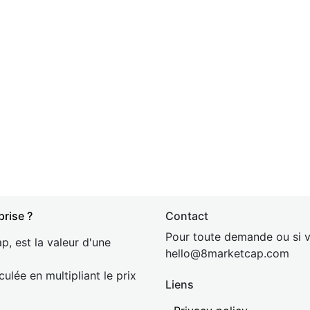
prise ?
Contact
Pour toute demande ou si v
p, est la valeur d'une
hel
lo@8market
cap.com
culée en multipliant le prix
Liens