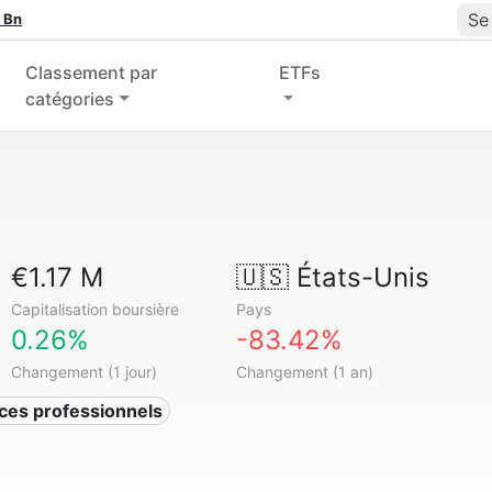
Se
 Bn
Classement par
ETFs
catégories
€1.17 M
🇺🇸
États-Unis
Capitalisation boursière
Pays
0.26%
-83.42%
Changement (1 jour)
Changement (1 an)
ices professionnels