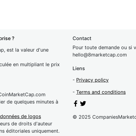
prise ?
Contact
Pour toute demande ou si v
p, est la valeur d'une
hel
lo@8market
cap.com
culée en multipliant le prix
Liens
-
Privacy policy
-
Terms and conditions
 CoinMarketCap.com
rier de quelques minutes à
 données de logos
© 2025 CompaniesMarket
eurs de droits d'auteur
ns éditoriales uniquement.