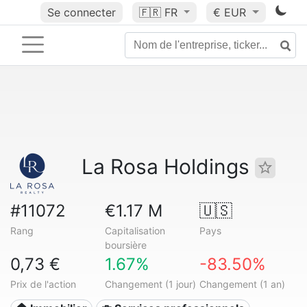
Se connecter
🇫🇷
FR
€ EUR
La Rosa Holdings
#11072
€1.17 M
🇺🇸
Rang
Capitalisation
Pays
boursière
0,73 €
1.67%
-83.50%
Prix de l'action
Changement (1 jour)
Changement (1 an)